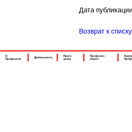
Дата публикации
Возврат к списку
О
Пресс-
Профсоюз
Научн
Деятельность
Профсоюзе
центр
помог!
Проф