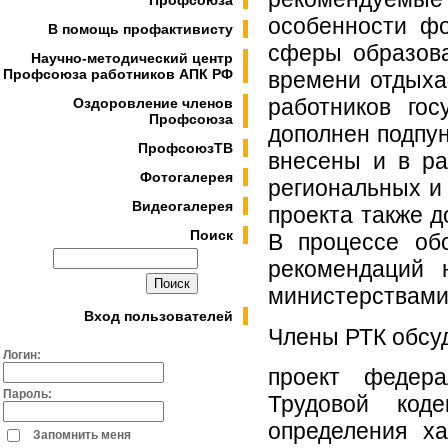
Профсоюза
особенности фо
В помощь профактивисту
сферы образова
Научно-методический центр
Профсоюза работников АПК РФ
времени отдыха
работников го
Оздоровление членов
Профсоюза
дополнен подпун
ПрофсоюзТВ
внесены и в р
Фотогалерея
региональных и
Видеогалерея
проекта также д
Поиск
В процессе об
рекомендаций 
министерствами
Вход пользователей
Члены РТК обсуд
Логин:
проект федер
Пароль:
Трудовой код
определения х
Запомнить меня