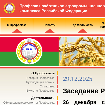
Профсоюз работников агропромышленног
комплекса Российской Федерации
По
О Профсоюзе
Новости
Деятельность
пер
О Профсоюзе
29.12.2025
История Профсоюза
Руководящие органы
Символика
Заседание 
Буклет о Профсоюзе
Деятельность
26 декабря с
Официальные документы Профсоюза