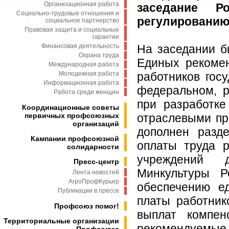
Организационная работа
заседание Р
Социально-трудовые отношения и
регулированию
социальное партнерство
Правовая защита и социальные
гарантии
Финансовая деятельность
На заседании б
Охрана труда
Единых рекомен
Международная работа
Молодежная работа
работников гос
Информационная работа
федеральном, р
Работа среди женщин
при разработке
Координационные советы
первичных профсоюзных
отраслевыми пр
организаций
дополнен разд
Кампании профсоюзной
оплаты труда р
солидарности
учреждений 
Пресс-центр
Минкультуры Р
Лента новостей
АгроПрофКурьер
обеспечению е
Публикации в прессе
платы работник
Профсоюз помог!
выплат компен
Территориальные организации
рекомендуемые 